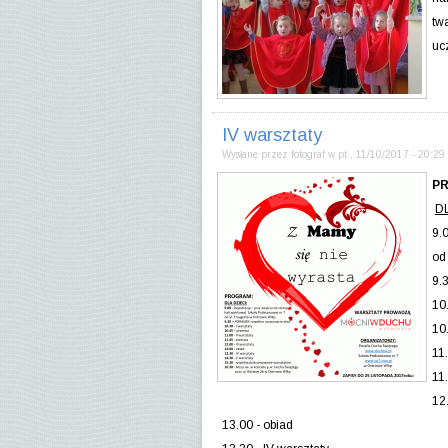
tw
uc
IV warsztaty
Wysłane przez
fotograf
w
pt., 11/10/2017 - 20:29
P
DL
9.
od
9.
10.
10
11.
11
12.
13.00 - obiad