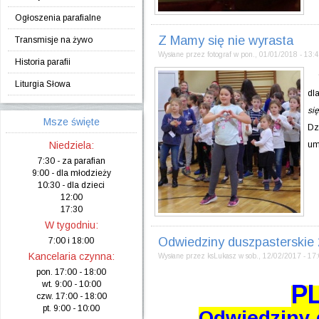
Ogłoszenia parafialne
Z Mamy się nie wyrasta
Transmisje na żywo
Wysłane przez
fotograf
w
pon., 01/01/2018 - 13:
Historia parafii
9 
Liturgia Słowa
dl
si
Msze święte
Dz
Niedziela:
um
7:30 - za parafian
9:00 - dla młodzieży
10:30 - dla dzieci
12:00
17:30
W tygodniu:
Odwiedziny duszpasterski
7:00 i
18:00
Kancelaria czynna:
Wysłane przez
ksLukasz
w
sob., 12/02/2017 - 17
pon. 17:00 - 18:00
wt. 9:00 - 10:00
P
czw. 17:00 - 18:00
pt. 9:00 - 10:00
Odwiedziny 