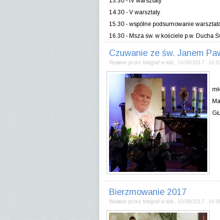
13.30 - IV warsztaty
14.30 - V warsztaty
15.30 - wspólne podsumowanie warsztat
16.30 - Msza św. w kościele p.w. Ducha 
Czuwanie ze św. Janem Paw
Wysłane przez
fotograf
w
sob., 10/28/2017 - 16:0
21
mł
Ma
GŁ
Bierzmowanie 2017
Wysłane przez
fotograf
w
sob., 10/28/2017 - 16:0
"P