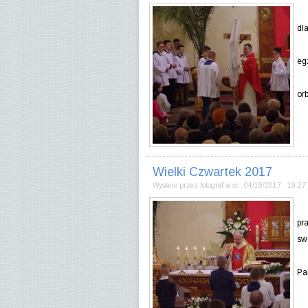
Wi
dl
Bó
eg
Ch
orb
Wielki Czwartek 2017
Wysłane przez
fotograf
w
śr., 04/19/2017 - 19:27
Us
pr
sw
To
Pa