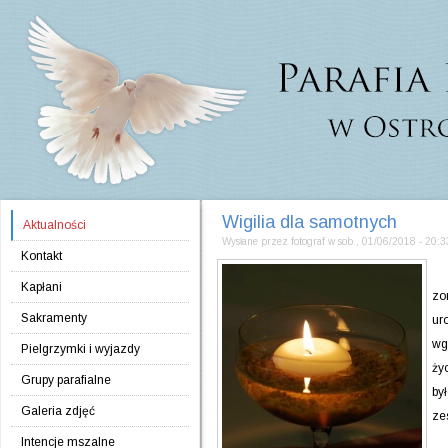
Jump to navigation
Wigilia dla samotnych
Aktualności
Wysłane przez
fotograf
w
sob., 01/06/2018 - 20:3
Kontakt
W 
Kapłani
zo
Sakramenty
ur
wg
Pielgrzymki i wyjazdy
ży
Grupy parafialne
by
Galeria zdjęć
ze
Intencje mszalne