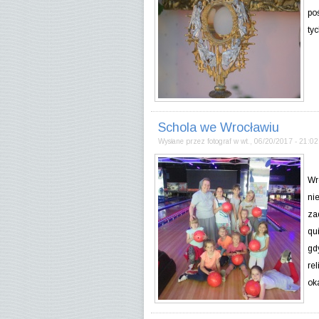
po
ty
Schola we Wrocławiu
Wysłane przez
fotograf
w
wt., 06/20/2017 - 21:02
Dn
Wr
ni
za
qu
gd
re
ok