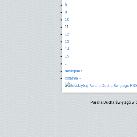
8
9
10
11
12
13
14
15
…
następna ›
ostatnia »
Parafia Ducha Świętego w 