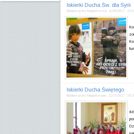
Iskierki Ducha Św. dla Syrii
Wysłane przez
fotograf
w
czw., 11/30/2017 - 19:
Dn
Ko
zo
Ko
fu
Iskierki Ducha Świętego
Wysłane przez
fotograf
w
pon., 11/27/2017 - 18:
Ur
dz
po
Dz
na