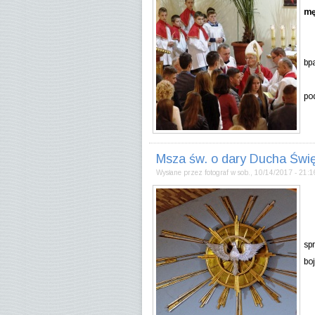
mę
Po
bp
Mł
po
Msza św. o dary Ducha Świ
Wysłane przez
fotograf
w
sob., 10/14/2017 - 21:1
W 
sp
bo