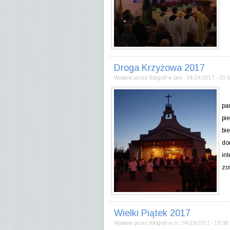
Droga Krzyżowa 2017
Wysłane przez
fotograf
w
pon., 04/24/2017 - 20:
W 
pa
pi
bi
do
in
zo
Wielki Piątek 2017
Wysłane przez
fotograf
w
śr., 04/19/2017 - 19:38