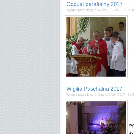
Odpust parafialny 2017
Wysłane przez
fotograf
w
czw., 06/15/2017 - 20:
Wigilia Paschalna 2017
Wysłane przez
fotograf
w
pon., 04/24/2017 - 21:
"T
wy
zos