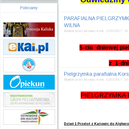
Polecamy
PARAFIALNA PIELGRZYMK
WILNA
Wysłane przez
ksLukasz
w
sob., 12/02/2017 - 16
5-cio dniowej p
z 1-d
Pielgrzymka parafialna Kors
Wysłane przez
ksLukasz
w
sob., 12/02/2017 - 16
PIELGRZYMKA 
Dzień 1 Przelot z Katowic do Alghero