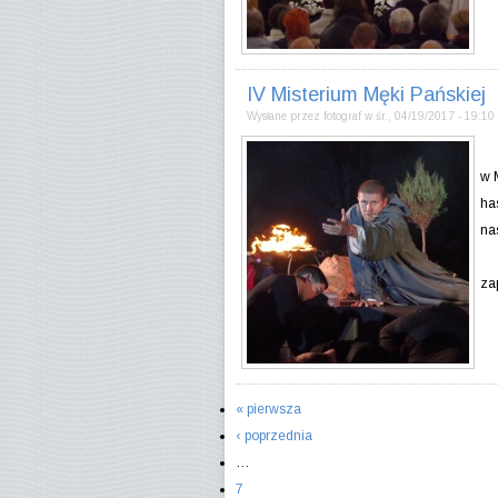
IV Misterium Męki Pańskiej
Wysłane przez
fotograf
w
śr., 04/19/2017 - 19:10
W 
w 
ha
na
za
« pierwsza
Strony
‹ poprzednia
…
7