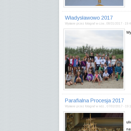
Władysławowo 2017
Wysłane przez
fotograf
w
czw., 08/31/2017 - 19:
Wy
Parafialna Procesja 2017
Wysłane przez
fotograf
w
ndz., 07/02/2017 - 19:
Pr
ul
na