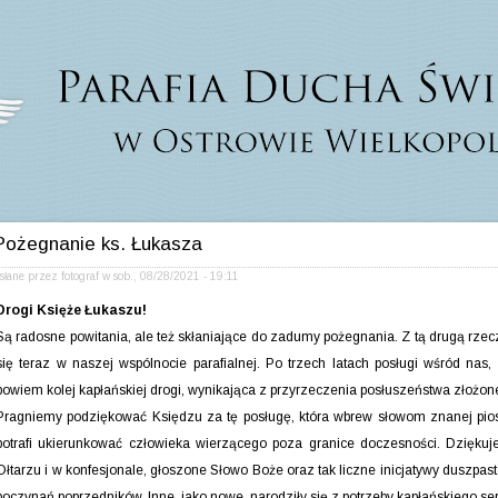
Pożegnanie ks. Łukasza
słane przez
fotograf
w
sob., 08/28/2021 - 19:11
Drogi Księże Łukaszu!
Są radosne powitania, ale też skłaniające do zadumy pożegnania. Z tą drugą rze
się teraz w naszej wspólnocie parafialnej. Po trzech latach posługi wśród nas,
bowiem kolej kapłańskiej drogi, wynikająca z przyrzeczenia posłuszeństwa złożon
Pragniemy podziękować Księdzu za tę posługę, która wbrew słowom znanej piose
potrafi ukierunkować człowieka wierzącego poza granice doczesności. Dzięku
Ołtarzu i w konfesjonale, głoszone Słowo Boże oraz tak liczne inicjatywy duszpast
poczynań poprzedników. Inne, jako nowe, narodziły się z potrzeby kapłańskiego se