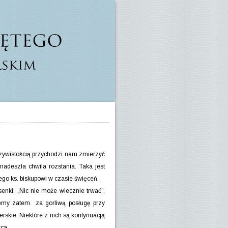
czywistością przychodzi nam zmierzyć
 nadeszła chwila rozstania. Taka jest
ego ks. biskupowi w czasie święceń.
nki: „Nic nie może wiecznie trwać”,
jemy zatem za gorliwą posługę przy
erskie. Niektóre z nich są kontynuacją
rca.