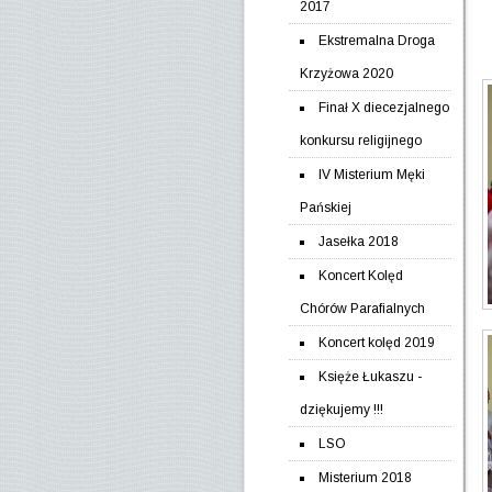
2017
Ekstremalna Droga
Krzyżowa 2020
Finał X diecezjalnego
konkursu religijnego
IV Misterium Męki
Pańskiej
Jasełka 2018
Koncert Kolęd
Chórów Parafialnych
Koncert kolęd 2019
Księże Łukaszu -
dziękujemy !!!
LSO
Misterium 2018