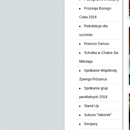
Procesja Bożego
Ciała 2018
Rekolekcje dla
uczniów
Romcio Tomcio
Scholka w Chatce Św.
Mikołaja
Spotkanie Wspólnoty
Żywego Różańca
Spotkanie grup
parafialnych 2018
Stand Up
Sukces "Iskierek"
Swojacy