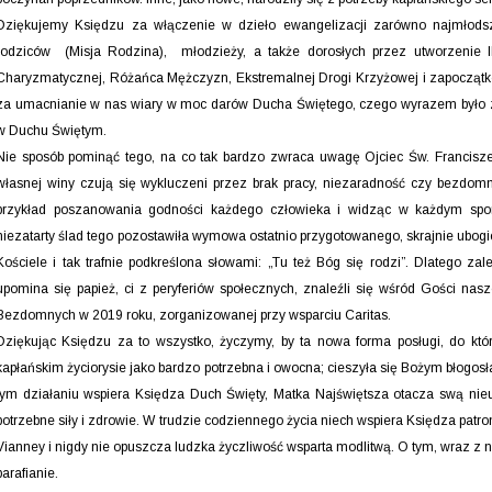
Dziękujemy Księdzu za włączenie w dzieło ewangelizacji zarówno najmłodszy
rodziców (Misja Rodzina), młodzieży, a także dorosłych przez utworzenie 
Charyzmatycznej, Różańca Mężczyzn, Ekstremalnej Drogi Krzyżowej i zapocząt
za umacnianie w nas wiary w moc darów Ducha Świętego, czego wyrazem było
w Duchu Świętym.
Nie sposób pominąć tego, na co tak bardzo zwraca uwagę Ojciec Św. Franciszek
własnej winy czują się wykluczeni przez brak pracy, niezaradność czy bezdomn
przykład poszanowania godności każdego człowieka i widząc w każdym spon
niezatarty ślad tego pozostawiła wymowa ostatnio przygotowanego, skrajnie ubog
Kościele i tak trafnie podkreślona słowami: „Tu też Bóg się rodzi”. Dlatego zale
upomina się papież, ci z peryferiów społecznych, znaleźli się wśród Gości nasze
Bezdomnych w 2019 roku, zorganizowanej przy wsparciu Caritas.
Dziękując Księdzu za to wszystko, życzymy, by ta nowa forma posługi, do które
kapłańskim życiorysie jako bardzo potrzebna i owocna; cieszyła się Bożym błogosł
tym działaniu wspiera Księdza Duch Święty, Matka Najświętsza otacza swą nieu
potrzebne siły i zdrowie. W trudzie codziennego życia niech wspiera Księdza patro
Vianney i nigdy nie opuszcza ludzka życzliwość wsparta modlitwą. O tym, wraz z
parafianie.