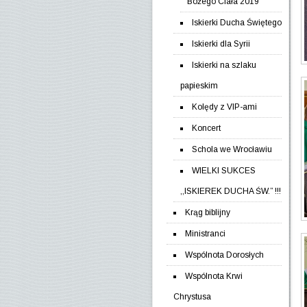
Bożego Ciała 2019
Iskierki Ducha Świętego
Iskierki dla Syrii
Iskierki na szlaku
papieskim
Kolędy z VIP-ami
Koncert
Schola we Wrocławiu
WIELKI SUKCES
,,ISKIEREK DUCHA ŚW.” !!!
Krąg biblijny
Ministranci
Wspólnota Dorosłych
Wspólnota Krwi
Chrystusa