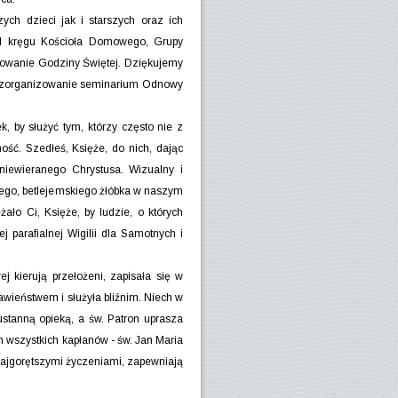
ch dzieci jak i starszych oraz ich
II kręgu Kościoła Domowego, Grupy
kowanie Godziny Świętej. Dziękujemy
 zorganizowanie seminarium Odnowy
, by służyć tym, którzy często nie z
ość. Szedłeś, Księże, do nich, dając
iewieranego Chrystusa. Wizualny i
iego, betlejemskiego żłóbka w naszym
żało Ci, Księże, by ludzie, o których
j parafialnej Wigilii dla Samotnych i
j kierują przełożeni, zapisała się w
awieństwem i służyła bliźnim. Niech w
stanną opieką, a św. Patron uprasza
n wszystkich kapłanów - św. Jan Maria
 najgorętszymi życzeniami, zapewniają