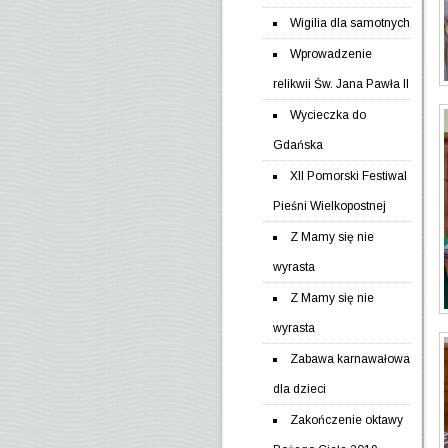
Wigilia dla samotnych
Wprowadzenie
relikwii Św. Jana Pawła II
Wycieczka do
Gdańska
XII Pomorski Festiwal
Pieśni Wielkopostnej
Z Mamy się nie
wyrasta
Z Mamy się nie
wyrasta
Zabawa karnawałowa
dla dzieci
Zakończenie oktawy