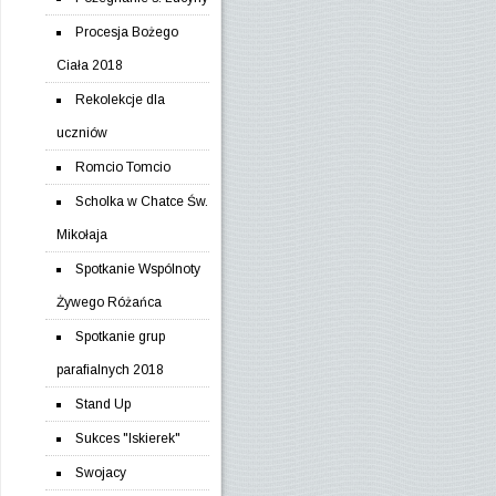
Procesja Bożego
Ciała 2018
Rekolekcje dla
uczniów
Romcio Tomcio
Scholka w Chatce Św.
Mikołaja
Spotkanie Wspólnoty
Żywego Różańca
Spotkanie grup
parafialnych 2018
Stand Up
Sukces "Iskierek"
Swojacy