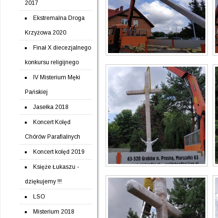
2017
Ekstremalna Droga
Krzyżowa 2020
Finał X diecezjalnego
konkursu religijnego
IV Misterium Męki
Pańskiej
Jasełka 2018
Koncert Kolęd
Chórów Parafialnych
Koncert kolęd 2019
Księże Łukaszu -
dziękujemy !!!
LSO
Misterium 2018