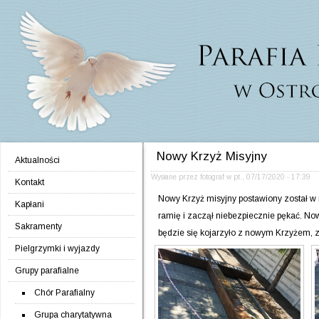
Jump to navigation
Nowy Krzyż Misyjny
Aktualności
Wysłane przez
fotograf
w
pt., 07/17/2020 - 17:39
Kontakt
Nowy Krzyż misyjny postawiony został w m
Kapłani
ramię i zaczął niebezpiecznie pękać. Nowy
Sakramenty
będzie się kojarzyło z nowym Krzyżem, z
Pielgrzymki i wyjazdy
Grupy parafialne
Chór Parafialny
Grupa charytatywna