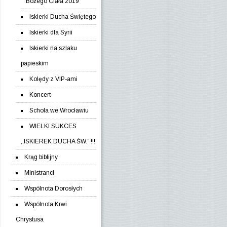
Bożego Ciała 2019
Iskierki Ducha Świętego
Iskierki dla Syrii
Iskierki na szlaku
papieskim
Kolędy z VIP-ami
Koncert
Schola we Wrocławiu
WIELKI SUKCES
,,ISKIEREK DUCHA ŚW.” !!!
Krąg biblijny
Ministranci
Wspólnota Dorosłych
Wspólnota Krwi
Chrystusa