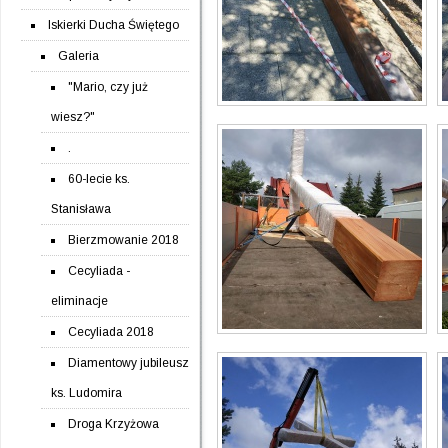
Iskierki Ducha Świętego
Galeria
"Mario, czy już
wiesz?"
.
60-lecie ks.
Stanisława
Bierzmowanie 2018
Cecyliada -
eliminacje
Cecyliada 2018
Diamentowy jubileusz
ks. Ludomira
Droga Krzyżowa