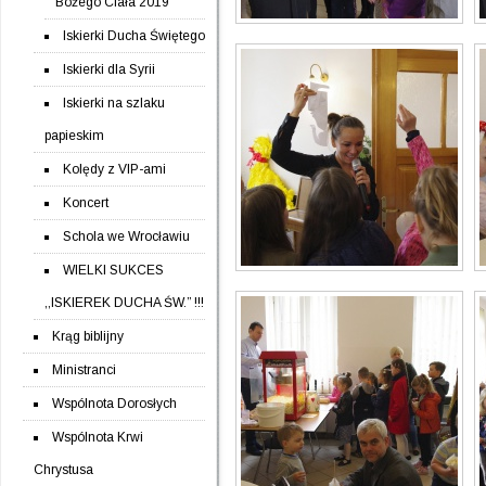
Bożego Ciała 2019
Iskierki Ducha Świętego
Iskierki dla Syrii
Iskierki na szlaku
papieskim
Kolędy z VIP-ami
Koncert
Schola we Wrocławiu
WIELKI SUKCES
,,ISKIEREK DUCHA ŚW.” !!!
Krąg biblijny
Ministranci
Wspólnota Dorosłych
Wspólnota Krwi
Chrystusa