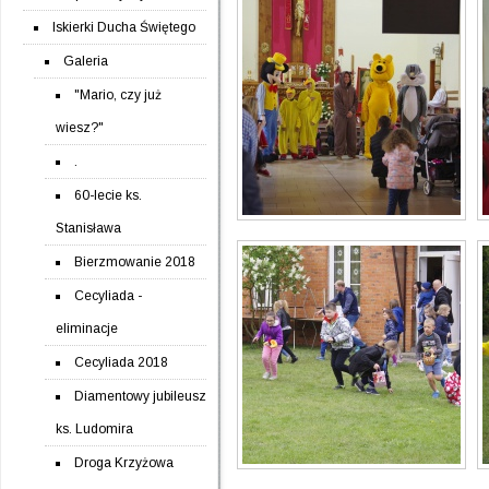
Iskierki Ducha Świętego
Galeria
"Mario, czy już
wiesz?"
.
60-lecie ks.
Stanisława
Bierzmowanie 2018
Cecyliada -
eliminacje
Cecyliada 2018
Diamentowy jubileusz
ks. Ludomira
Droga Krzyżowa