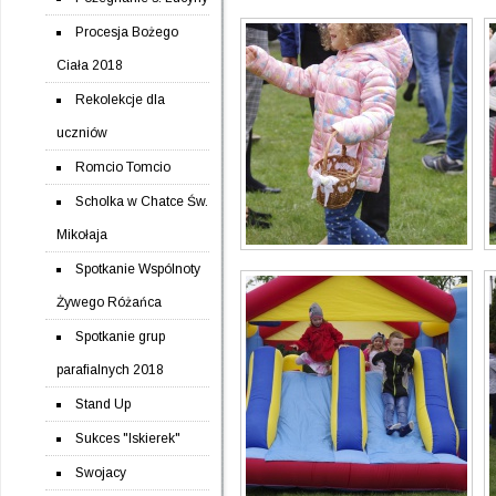
Procesja Bożego
Ciała 2018
Rekolekcje dla
uczniów
Romcio Tomcio
Scholka w Chatce Św.
Mikołaja
Spotkanie Wspólnoty
Żywego Różańca
Spotkanie grup
parafialnych 2018
Stand Up
Sukces "Iskierek"
Swojacy