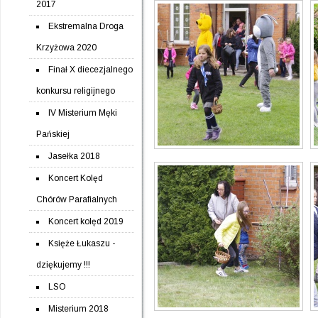
2017
Ekstremalna Droga
Krzyżowa 2020
Finał X diecezjalnego
konkursu religijnego
IV Misterium Męki
Pańskiej
Jasełka 2018
Koncert Kolęd
Chórów Parafialnych
Koncert kolęd 2019
Księże Łukaszu -
dziękujemy !!!
LSO
Misterium 2018