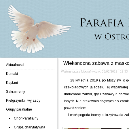
Jump to navigation
Wiekanocna zabawa z masko
Aktualności
Wysłane przez
fotograf
w
czw., 05/02/2019 - 19:33
Kontakt
28 kwietnia 2019 r. po Mszy św. o god
Kapłani
czekoladowych jajeczek. Tej wspaniałej 
Sakramenty
dmuchane zamki, gry i zabawy ruchowe, z
Pielgrzymki i wyjazdy
innych. Nie brakowało chętnych do zamkn
powodzeniem.
Grupy parafialne
I choć pogoda trochę pokrzyżowała zaba
Chór Parafialny
Grupa charytatywna