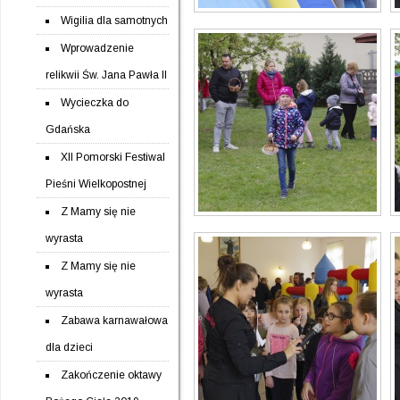
Wigilia dla samotnych
Wprowadzenie
relikwii Św. Jana Pawła II
Wycieczka do
Gdańska
XII Pomorski Festiwal
Pieśni Wielkopostnej
Z Mamy się nie
wyrasta
Z Mamy się nie
wyrasta
Zabawa karnawałowa
dla dzieci
Zakończenie oktawy