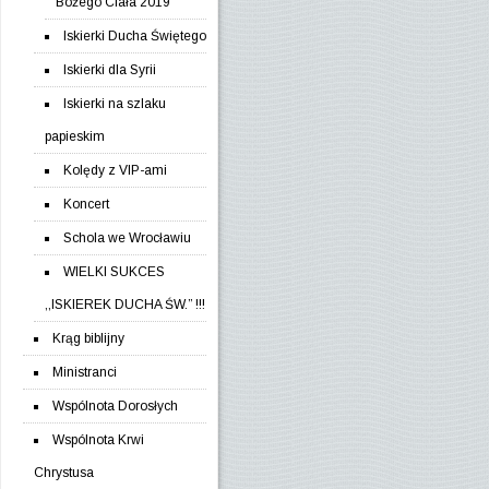
Bożego Ciała 2019
Iskierki Ducha Świętego
Iskierki dla Syrii
Iskierki na szlaku
papieskim
Kolędy z VIP-ami
Koncert
Schola we Wrocławiu
WIELKI SUKCES
,,ISKIEREK DUCHA ŚW.” !!!
Krąg biblijny
Ministranci
Wspólnota Dorosłych
Wspólnota Krwi
Chrystusa