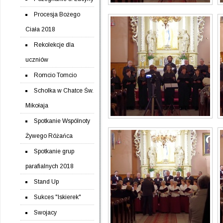
Procesja Bożego
Ciała 2018
Rekolekcje dla
uczniów
Romcio Tomcio
Scholka w Chatce Św.
Mikołaja
Spotkanie Wspólnoty
Żywego Różańca
Spotkanie grup
parafialnych 2018
Stand Up
Sukces "Iskierek"
Swojacy