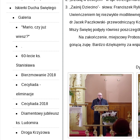
„Zaśnij Dziecino”- słowa: Franciszek Ryli
Iskierki Ducha Świętego
Uwieńczeniem tej niezwykle modlitewnej 
Galeria
dr Jacek Paczkowski- przewodniczący Kom
"Mario, czy już
Mszy Świętej podjęły również poszczegól
wiesz?"
Na zakończenie, miejscowy Proboszcz, 
gorącą zupę. Bardzo dziękujemy za wspan
.
60-lecie ks.
Radosław 
Stanisława
Dyrygent Chóru pw. Ś
Bierzmowanie 2018
Cecyliada -
eliminacje
Cecyliada 2018
Diamentowy jubileusz
ks. Ludomira
Droga Krzyżowa