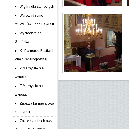
Wigilia dla samotnych
Wprowadzenie
relikwii Św. Jana Pawła II
Wycieczka do
Gdańska
XII Pomorski Festiwal
Pieśni Wielkopostnej
Z Mamy się nie
wyrasta
Z Mamy się nie
wyrasta
Zabawa karnawałowa
dla dzieci
Zakończenie oktawy