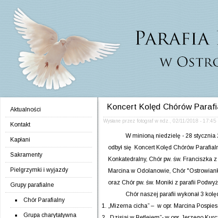
Jump to navigation
Koncert Kolęd Chórów Parafi
Aktualności
Wysłane przez
fotograf
w
ndz., 02/11/2018 - 17:45
Kontakt
W minioną niedzielę - 28 stycznia 201
Kapłani
odbył się Koncert Kolęd Chórów Parafial
Sakramenty
Konkatedralny, Chór pw. św. Franciszka z 
Pielgrzymki i wyjazdy
Marcina w Odolanowie, Chór "Ostrowianki
oraz Chór pw. św. Moniki z parafii Podw
Grupy parafialne
Chór naszej parafii wykonał 3 kolę
Chór Parafialny
„Mizerna cicha” – w opr. Marcina Pospie
Grupa charytatywna
„Dzisiaj w Betlejem”- w opr. Jerzego Ku