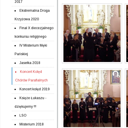
2017
Ekstremalna Droga
Krzyżowa 2020
Finał X diecezjalnego
konkursu religijnego
IV Misterium Męki
Pańskiej
Jasełka 2018
Koncert Kolęd
Chórów Parafialnych
Koncert kolęd 2019
Księże Łukaszu -
dziękujemy !!!
LSO
Misterium 2018